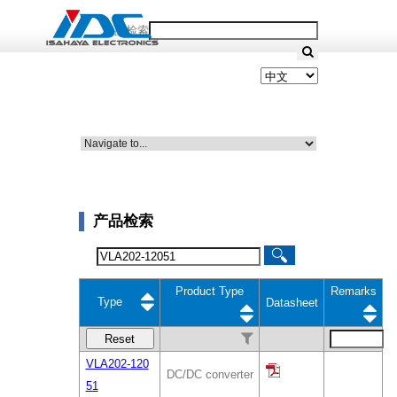
产品检索
产品检索
Product Type
Remarks
Type
Datasheet
Reset
VLA202-120
DC/DC converter
51