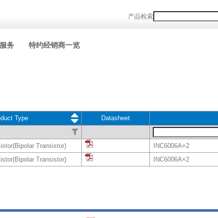
产品检索
服务
特约经销商一览
oduct Type
Datasheet
stor(Bipolar Transistor)
INC6006A×2
stor(Bipolar Transistor)
INC6006A×2