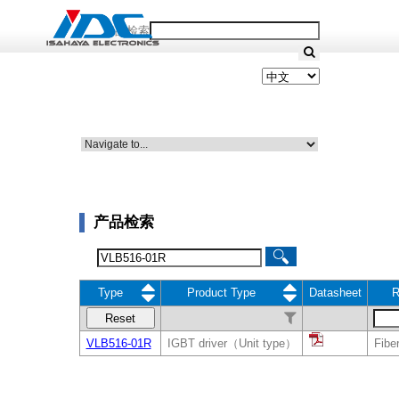
产品检索
产品检索
Type
Product Type
Datasheet
R
Reset
VLB516-01R
IGBT driver（Unit type）
Fiber