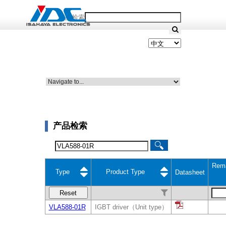
产品检索
产品检索
Rem
Type
Product Type
Datasheet
Reset
VLA588-01R
IGBT driver（Unit type）