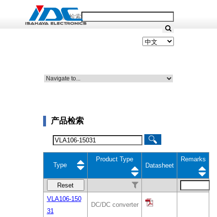
产品检索
产品检索
Product Type
Remarks
Type
Datasheet
Reset
VLA106-150
DC/DC converter
31