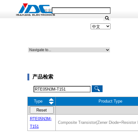
产品检索
产品检索
Type
Product Type
Reset
RTE05N3M-
Composite Transistor(Zener Diode+Resistor Bu
T151