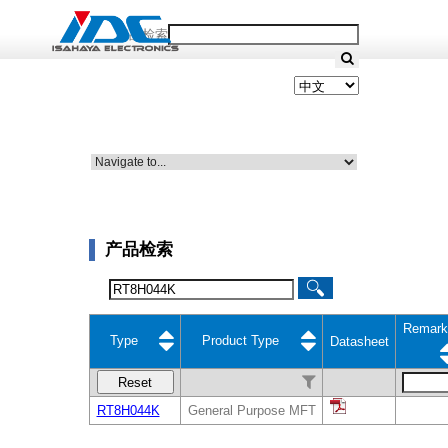
产品检索
产品检索
Remark
Type
Product Type
Datasheet
Reset
RT8H044K
General Purpose MFT