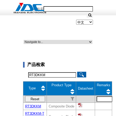
产品检索
产品检索
Product Type
Remarks
Type
Datasheet
Reset
RT3DKKM
Composite Diode
RT3DKKM-T