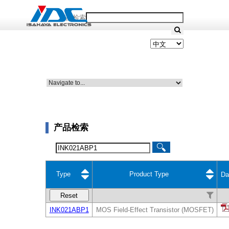
产品检索
产品检索
Type
Product Type
Da
Reset
INK021ABP1
MOS Field-Effect Transistor (MOSFET)