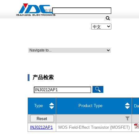
产品检索
产品检索
Type
Product Type
Da
Reset
INJ0212AP1
MOS Field-Effect Transistor (MOSFET)